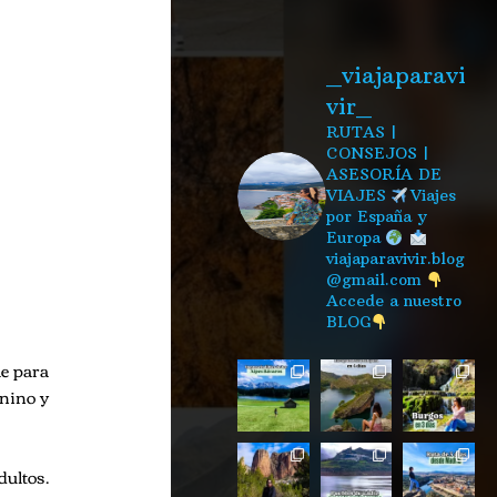
_viajaparavi
vir_
RUTAS |
CONSEJOS |
ASESORÍA DE
VIAJES
Viajes
por España y
Europa
viajaparavivir.blog
@gmail.com
Accede a nuestro
BLOG
le para
onino y
dultos.