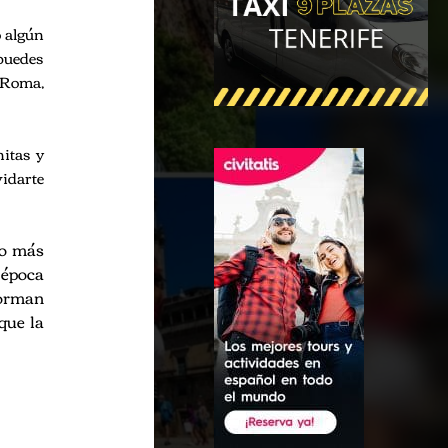
o algún
 puedes
n Roma,
itas y
vidarte
ro más
 época
forman
que la