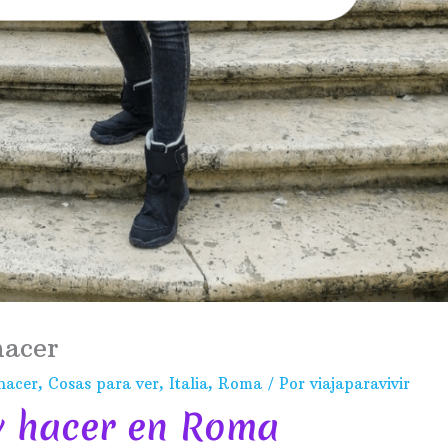
hacer
hacer
,
Cosas para ver
,
Italia
,
Roma
/ Por
viajaparavivir
y hacer en Roma