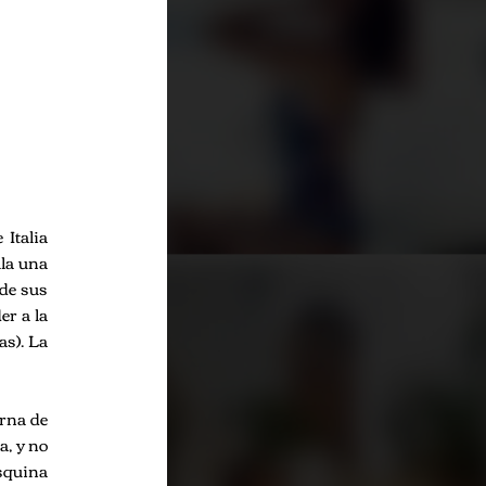
 Italia
lla una
 de sus
er a la
as). La
erna de
a, y no
esquina