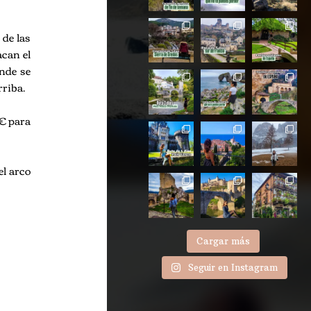
 de las
acan el
nde se
riba.
2€ para
el arco
Cargar más
Seguir en Instagram