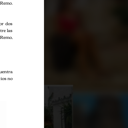
y Remo.
or dos
tre las
y Remo,
cuentra
cios no