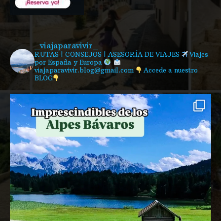
_viajaparavivir_
RUTAS | CONSEJOS | ASESORÍA DE VIAJES
Viajes
por España y Europa
viajaparavivir.blog@gmail.com
Accede a nuestro
BLOG