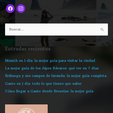
a
n
c
s
e
t
b
a
o
g
B
o
r
u
k
a
s
Entradas recientes
m
c
a
Munich en 1 día: la mejor guía para visitar la ciudad
r
La mejor guía de los Alpes Bávaros: qué ver en 7 días
p
Brihuega y sus campos de lavanda: la mejor guía completa
o
Gante en 1 día: todo lo que tienes que saber
r
Cómo llegar a Gante desde Bruselas: la mejor guía
: