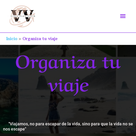
Ir
Men
al
contenido
prin
Inicio
Organiza tu viaje
Organiza tu
viaje
"Viajamos, no para escapar de la vida, sino para que la vida no se
nos escape"