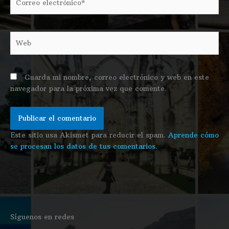
electrónico*
Web
Guarda mi nombre, correo electrónico y web en este
navegador para la próxima vez que comente.
Este sitio usa Akismet para reducir el spam.
Aprende cómo
se procesan los datos de tus comentarios.
f
i
Síguenos en redes