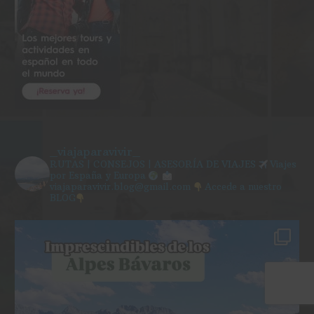
_viajaparavivir_
RUTAS | CONSEJOS | ASESORÍA DE VIAJES
Viajes
por España y Europa
viajaparavivir.blog@gmail.com
Accede a nuestro
BLOG