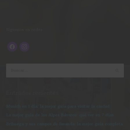
f
i
Síguenos en redes
a
n
c
s
e
t
b
a
o
g
B
o
r
u
k
a
s
Entradas recientes
m
c
a
Munich en 1 día: la mejor guía para visitar la ciudad
r
La mejor guía de los Alpes Bávaros: qué ver en 7 días
p
Brihuega y sus campos de lavanda: la mejor guía completa
o