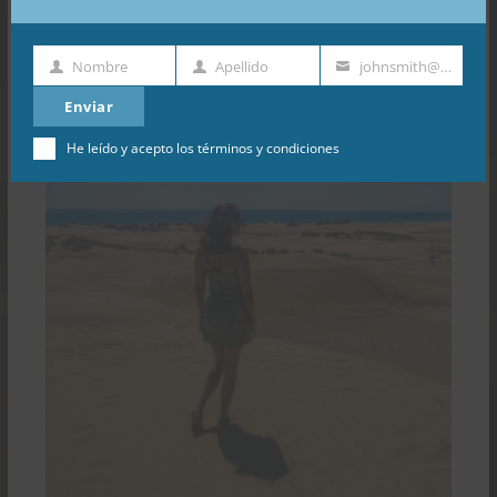
Nombre
Apellido
johnsmith@example.com
Nombre
Apellido
Dirección
de
Enviar
email
He leído y acepto los
términos y condiciones