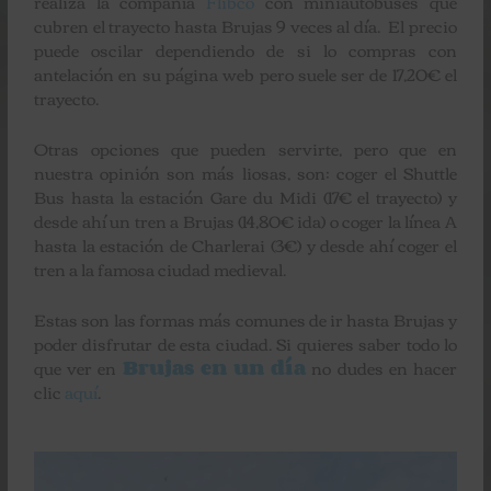
realiza la compañía
Flibco
con miniautobuses que
cubren el trayecto hasta Brujas 9 veces al día. El precio
puede oscilar dependiendo de si lo compras con
antelación en su página web pero suele ser de 17,20€ el
trayecto.
Otras opciones que pueden servirte, pero que en
nuestra opinión son más liosas, son: coger el Shuttle
Bus hasta la estación Gare du Midi (17€ el trayecto) y
desde ahí un tren a Brujas (14,80€ ida) o coger la línea A
hasta la estación de Charlerai (3€) y desde ahí coger el
tren a la famosa ciudad medieval.
Estas son las formas más comunes de ir hasta Brujas y
poder disfrutar de esta ciudad. Si quieres saber todo lo
que ver en
Brujas en un día
no dudes en hacer
clic
aquí
.