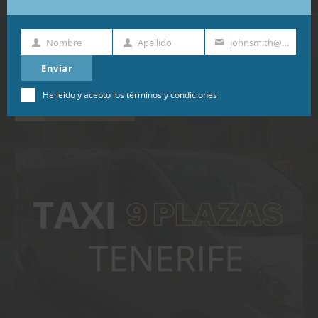
Nombre
Apellido
johnsmith@example.com
Nombre
Apellido
Dirección
de
Enviar
email
He leído y acepto los
términos y condiciones