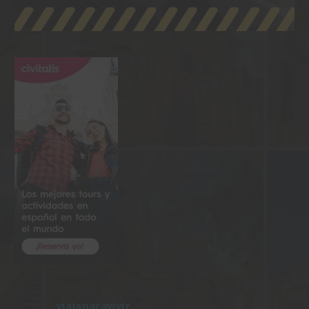
_viajaparavivir_