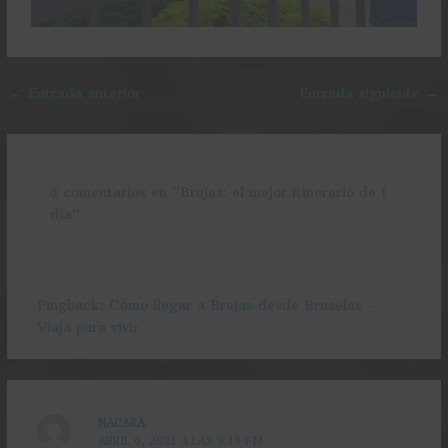
←
Entrada anterior
Entrada siguiente
→
3 comentarios en “Brujas: el mejor itinerario de 1
día”
Pingback:
Cómo llegar a Brujas desde Bruselas -
Viaja para vivir
NACARA
ABRIL 6, 2021 A LAS 3:49 PM