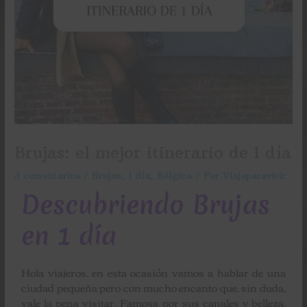
Brujas: el mejor itinerario de 1 día
3 comentarios
/
Brujas
,
1 día
,
Bélgica
/ Por
Viajaparavivir
Descubriendo Brujas
en 1 día
Hola viajeros, en esta ocasión vamos a hablar de una
ciudad pequeña pero con mucho encanto que, sin duda,
vale la pena visitar. Famosa por sus canales y belleza,