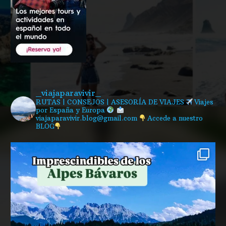
_viajaparavivir_
RUTAS | CONSEJOS | ASESORÍA DE VIAJES
Viajes
por España y Europa
viajaparavivir.blog@gmail.com
Accede a nuestro
BLOG