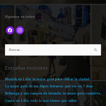
f
i
Síguenos en redes
a
n
c
s
e
t
b
a
o
g
B
o
r
u
k
a
s
Entradas recientes
m
c
a
Munich en 1 día: la mejor guía para visitar la ciudad
r
La mejor guía de los Alpes Bávaros: qué ver en 7 días
p
Brihuega y sus campos de lavanda: la mejor guía completa
o
Gante en 1 día: todo lo que tienes que saber
r