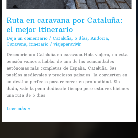
Ruta en caravana por Cataluña:
el mejor itinerario
Deja un comentario
/
Cataluña
,
5 días
,
Andorra
,
Caravana
,
itinerario
/
viajaparavivir
Descubriendo Cataluña en caravana Hola viajero, en esta
ocasión vamos a hablar de una de las comunidades
autónomas más completas de España, Cataluña. Sus
pueblos medievales y preciosos paisajes la convierten en
un destino perfecto para recorrer en profundidad. Sin
duda, vale la pena dedicarle tiempo pero esta vez hicimos
una ruta de 5 días
Leer más »