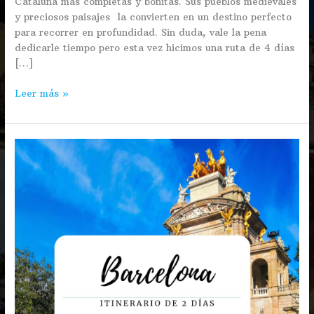
Cataluña más completas y bonitas. Sus pueblos medievales
y preciosos paisajes la convierten en un destino perfecto
para recorrer en profundidad. Sin duda, vale la pena
dedicarle tiempo pero esta vez hicimos una ruta de 4 días
[…]
Leer más »
Barcelona:
visita
la
ciudad
en
2
días