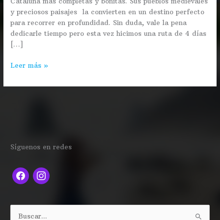
Cataluña más completas y bonitas. Sus pueblos medievales
y preciosos paisajes la convierten en un destino perfecto
para recorrer en profundidad. Sin duda, vale la pena
dedicarle tiempo pero esta vez hicimos una ruta de 4 días
[…]
Leer más »
f
i
Síguenos en redes
a
n
c
s
e
t
b
a
o
g
B