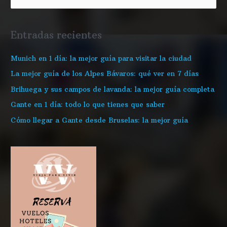
o
r
u
k
a
s
Entradas recientes
m
c
a
Munich en 1 día: la mejor guía para visitar la ciudad
r
La mejor guía de los Alpes Bávaros: qué ver en 7 días
p
Brihuega y sus campos de lavanda: la mejor guía completa
o
Gante en 1 día: todo lo que tienes que saber
r
Cómo llegar a Gante desde Bruselas: la mejor guía
: