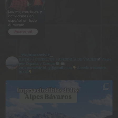
_viajaparavivir_
RUTAS | CONSEJOS | ASESORÍA DE VIAJES
Viajes
por España y Europa
viajaparavivir.blog@gmail.com
Accede a nuestro
BLOG