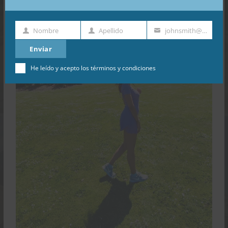
Nombre
Apellido
johnsmith@example.com
Nombre
Apellido
Dirección
de
Enviar
email
He leído y acepto los
términos y condiciones