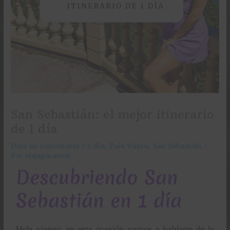
San Sebastián: el mejor itinerario
de 1 día
Deja un comentario
/
1 día
,
País Vasco
,
San Sebastián
/
Por
viajaparavivir
Descubriendo San
Sebastián en 1 día
Hola viajero,
en esta ocasión vamos a hablarte de la