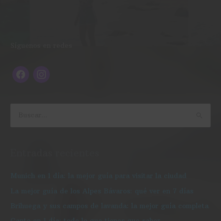
f
i
Síguenos en redes
a
n
c
s
e
t
b
a
o
g
B
o
r
u
k
a
s
Entradas recientes
m
c
a
Munich en 1 día: la mejor guía para visitar la ciudad
r
La mejor guía de los Alpes Bávaros: qué ver en 7 días
p
Brihuega y sus campos de lavanda: la mejor guía completa
o
Gante en 1 día: todo lo que tienes que saber