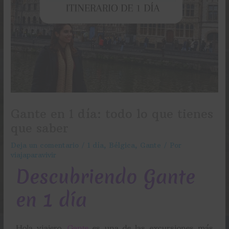
Gante en 1 día: todo lo que tienes
que saber
Deja un comentario
/
1 día
,
Bélgica
,
Gante
/ Por
viajaparavivir
Descubriendo Gante
en 1 día
Hola viajero,
Gante
es una de las excursiones más