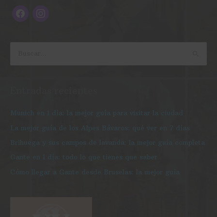
c
s
e
t
b
a
o
g
B
o
r
u
k
a
s
Entradas recientes
m
c
a
Munich en 1 día: la mejor guía para visitar la ciudad
r
La mejor guía de los Alpes Bávaros: qué ver en 7 días
p
Brihuega y sus campos de lavanda: la mejor guía completa
o
Gante en 1 día: todo lo que tienes que saber
r
Cómo llegar a Gante desde Bruselas: la mejor guía
: