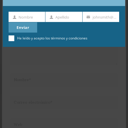
Escribe
Nombre
Apellido
johnsmith@example.com
aquí...
Nombre
Apellido
Dirección
de
Enviar
email
He leído y acepto los
términos y condiciones
Nombre*
Correo
electrónico*
Web