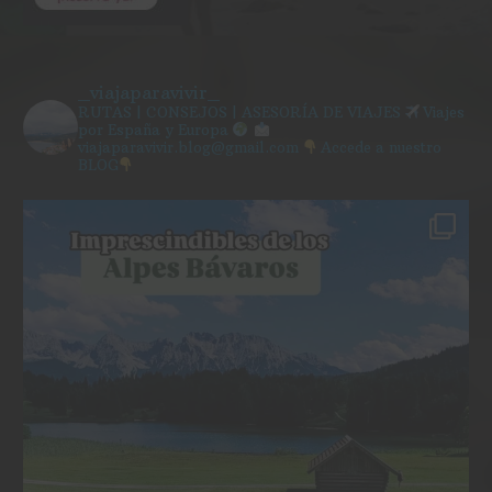
_viajaparavivir_
RUTAS | CONSEJOS | ASESORÍA DE VIAJES
Viajes
por España y Europa
viajaparavivir.blog@gmail.com
Accede a nuestro
BLOG