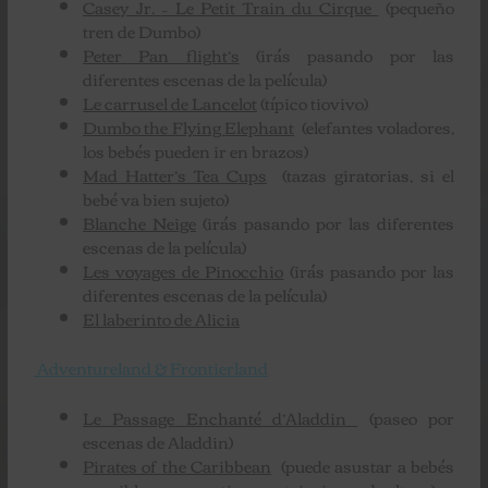
Casey Jr. – Le Petit Train du Cirque
(pequeño
tren de Dumbo)
Peter Pan flight’s
(irás pasando por las
diferentes escenas de la película)
Le carrusel de Lancelot
(típico tiovivo)
Dumbo the Flying Elephant
(elefantes voladores,
los bebés pueden ir en brazos)
Mad Hatter’s Tea Cups
(tazas giratorias, si el
bebé va bien sujeto)
Blanche Neige
(irás pasando por las diferentes
escenas de la película)
Les voyages de Pinocchio
(irás pasando por las
diferentes escenas de la película)
El laberinto de Alicia
Adventureland & Frontierland
Le Passage Enchanté d’Aladdin
(paseo por
escenas de Aladdin)
Pirates of the Caribbean
(puede asustar a bebés