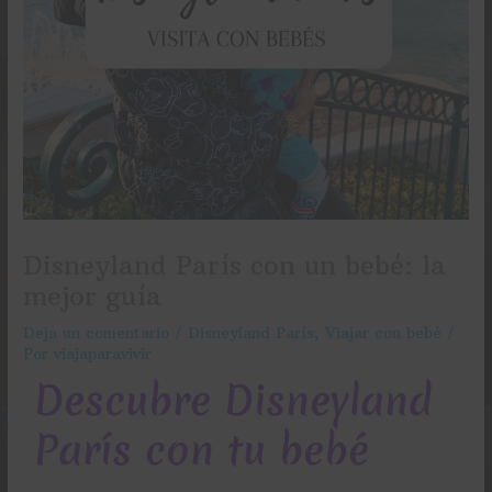
Disneyland París con un bebé: la
mejor guía
Deja un comentario
/
Disneyland París
,
Viajar con bebé
/
Por
viajaparavivir
Descubre Disneyland
París con tu bebé