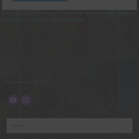
Este sitio usa Akismet para reducir el spam.
Aprende cómo se
procesan los datos de tus comentarios.
f
i
Síguenos en redes
a
n
c
s
e
t
b
a
o
g
B
o
r
u