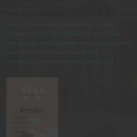
k
a
s
Entradas recientes
m
c
a
Munich en 1 día: la mejor guía para visitar la ciudad
r
La mejor guía de los Alpes Bávaros: qué ver en 7 días
p
Brihuega y sus campos de lavanda: la mejor guía completa
o
Gante en 1 día: todo lo que tienes que saber
r
Cómo llegar a Gante desde Bruselas: la mejor guía
: