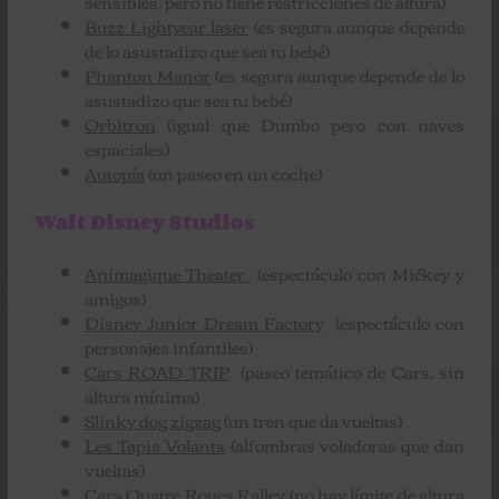
sensibles, pero no tiene restricciones de altura)
Buzz Lightyear laser
(es segura aunque depende
de lo asustadizo que sea tu bebé)
Phanton Manor
(es segura aunque depende de lo
asustadizo que sea tu bebé)
Orbitron
(igual que Dumbo pero con naves
espaciales)
Autopía
(un paseo en un coche)
Walt Disney Studios
Animagique Theater
(espectáculo con Mickey y
amigos)
Disney Junior Dream Factory
(espectáculo con
personajes infantiles)
Cars ROAD TRIP
(paseo temático de Cars, sin
altura mínima)
Slinky dog zigzag
(un tren que da vueltas)
Les Tapis Volants
(alfombras voladoras que dan
vueltas)
Cars Quatre Roues Ralley
(no hay límite de altura