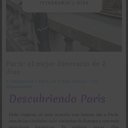
París: el mejor itinerario de 2
días
4 comentarios
/
París
,
en 2 días
,
Francia
/ Por
Viajaparavivir
Descubriendo París
Hola viajeros, en esta ocasión nos hemos ido a París,
una de las ciudades más visitadas de Europa y con más
atractivos turísticos. Te podrías pasar días