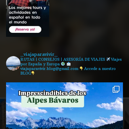
_viajaparavivir_
RUTAS | CONSEJOS | ASESORÍA DE VIAJES
Viajes
por España y Europa
viajaparavivir.blog@gmail.com
Accede a nuestro
BLOG