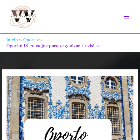
Ir
Men
al
contenido
prin
Inicio
Oporto
Oporto: 18 consejos para organizar tu visita