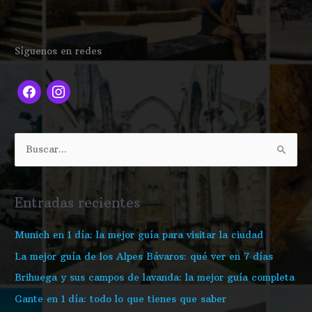
f
i
Síguenos en redes
a
n
c
s
e
t
b
a
o
g
B
o
r
u
k
a
s
Entradas recientes
m
c
a
Munich en 1 día: la mejor guía para visitar la ciudad
r
La mejor guía de los Alpes Bávaros: qué ver en 7 días
p
Brihuega y sus campos de lavanda: la mejor guía completa
o
Gante en 1 día: todo lo que tienes que saber
r