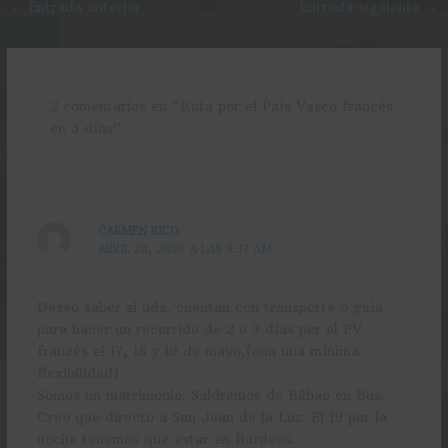
←
Entrada anterior
Entrada siguiente
→
2 comentarios en “Ruta por el País Vasco francés
en 3 días”
CARMEN RICO
ABRIL 28, 2026 A LAS 9:37 AM
Deseo saber si uds, cuentan con transporte o guía
para hacer un recorrido de 2 o 3 días por el PV
francés el 17, 18 y 19 de mayo,(con una mínima
flexibilidad)
Somos un matrimonio. Saldremos de Bilbao en Bus.
Creo que directo a San Juan de la Luz. El 19 por la
noche tenemos que estar en Burdeos.