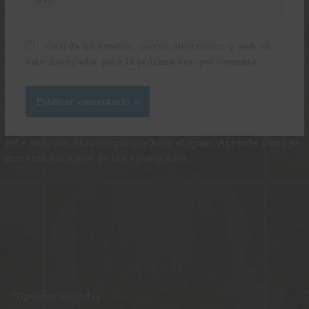
Guarda mi nombre, correo electrónico y web en
este navegador para la próxima vez que comente.
Este sitio usa Akismet para reducir el spam.
Aprende cómo se
procesan los datos de tus comentarios.
f
i
Síguenos en redes