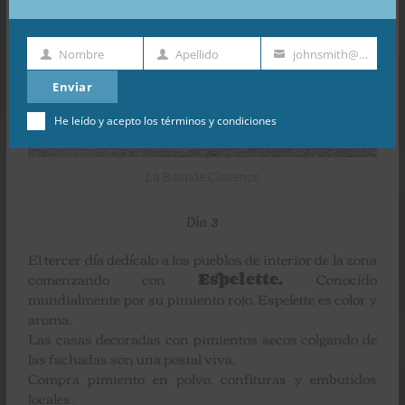
Nombre
Apellido
johnsmith@example.com
Nombre
Apellido
Dirección
de
Enviar
email
He leído y acepto los
términos y condiciones
La Bastide Clairence
Día 3
El tercer día dedícalo a los pueblos de interior de la zona
comenzando con
Espelette.
Conocido
mundialmente por su pimiento rojo, Espelette es color y
aroma.
Las casas decoradas con pimientos secos colgando de
las fachadas son una postal viva.
Compra pimiento en polvo, confituras y embutidos
locales.