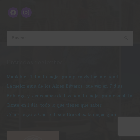
a
n
c
s
e
t
b
a
o
g
B
o
r
u
k
a
s
Entradas recientes
m
c
a
Munich en 1 día: la mejor guía para visitar la ciudad
r
La mejor guía de los Alpes Bávaros: qué ver en 7 días
p
Brihuega y sus campos de lavanda: la mejor guía completa
o
Gante en 1 día: todo lo que tienes que saber
r
Cómo llegar a Gante desde Bruselas: la mejor guía
: