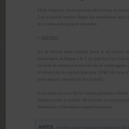
Hola viajeros, el aeropuerto de Lisboa se encu
2 es a donde suelen llegar las aerolíneas low c
de Lisboa esta guía te interesa.
1-
METRO
Es la forma más común para ir al centro de 
preocupes si llegas a la 2 ya que hay un bus 
las 6 de la mañana hasta la 1 de la madrugada
el centro de la capital lusa por 1,95€ (de es
para seguir usando en la ciudad).
Este metro te va a llevar hasta paradas cént
líneas azules y verdes. Si tu hotel se encuen
Saldanha o Alameda respectivamente
NOTA
: si vas a usar mucho el metro ese día