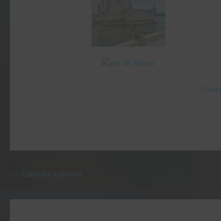
Guía 
←
Entrada anterior