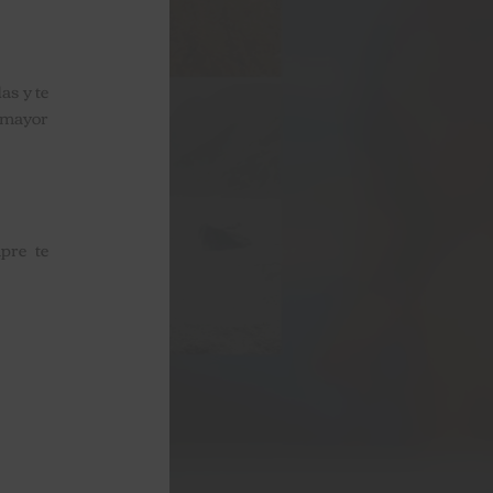
as y te
 mayor
pre te