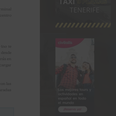
erminal
 centro
 (no te
a desde
arás en
ecargar
con las
paradas