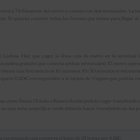
entra a 7 kilómetros del centro y cuenta con dos terminales. La t
ost. Si quieres conocer todas las formas que tienes para llegar al
Lisboa. Hay que coger la línea roja de metro en la terminal 1
lanzadera gratuito que conecta ambas terminales). El metro oper
 y tienen una frecuencia de 10 minutos. En 30 minutos te encontr
te importe 0,50€ corresponden a la tarjeta de Viagem que podrás r
ricas como Baixa Chiado o Rossio donde podrás coger transbordo 
tra en una zona amarilla o verde deberás hacer transbordo en las 
 te recomiendo que compres el bono de 24 horas por 6,15€.