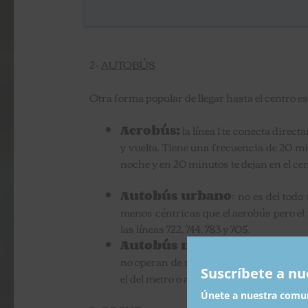
2-
AUTOBÚS
Otra forma popular de llegar hasta el centro es
Aerobús:
la línea 1 te conecta direc
y vuelta. Tiene una frecuencia de 20 mi
noche y en 20 minutos te dejan en el ce
Autobús urbano
: no es del tod
menos céntricas que el aerobús pero el 
las líneas 722, 744, 783 y 705.
Autobús nocturno
: si llegas d
no operan de madrugada. La línea 208 ti
Suscríbete a nu
el del metro o autobús urbano.
Únete a nuestra comun