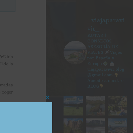
_viajaparavi
vir_
RUTAS |
CONSEJOS |
ASESORÍA DE
VIAJES
Viajes
 6€ ida
por España y
1 de la
Europa
viajaparavivir.blog
@gmail.com
Accede a nuestro
paradas
BLOG
s coger
Close
pciones
this
module
smo que