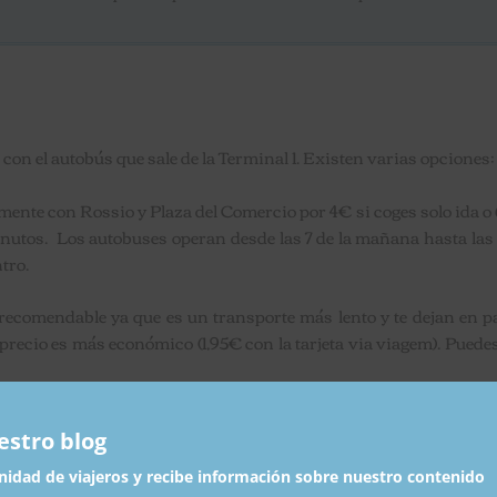
 con el autobús que sale de la Terminal 1. Existen varias opciones:
tamente con Rossio y Plaza del Comercio por 4€ si coges solo ida o
nutos. Los autobuses operan desde las 7 de la mañana hasta las 1
ntro.
o recomendable ya que es un transporte más lento y te dejan en 
precio es más económico (1,95€ con la tarjeta via viagem). Puede
e noche tienes la opción del autobús nocturno ya que el resto de o
ene un horario desde las 23:40h a las 5:30h y el precio es el mi
estro blog
idad de viajeros y recibe información sobre nuestro contenido