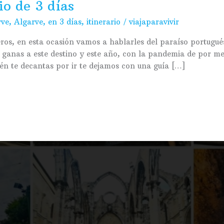
io de 3 días
rve
,
Algarve
,
en 3 días
,
itinerario
/
viajaparavivir
ros, en esta ocasión vamos a hablarles del paraíso portugués
 ganas a este destino y este año, con la pandemia de por me
én te decantas por ir te dejamos con una guía […]