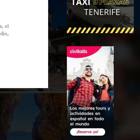
, el
dio,