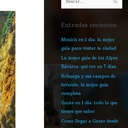
o
g
B
o
r
u
k
a
s
Entradas recientes
m
c
a
Munich en 1 día: la mejor
r
guía para visitar la ciudad
p
La mejor guía de los Alpes
o
Bávaros: qué ver en 7 días
r
Brihuega y sus campos de
:
lavanda: la mejor guía
completa
Gante en 1 día: todo lo que
tienes que saber
Cómo llegar a Gante desde