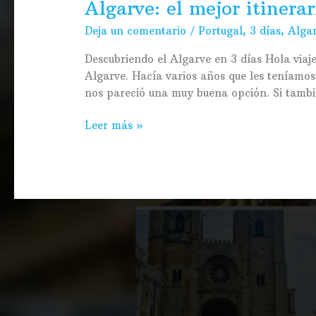
Algarve: el mejor itinerar
Deja un comentario
/
Portugal
,
3 días
,
Alga
Descubriendo el Algarve en 3 días Hola viaje
Algarve. Hacía varios años que les teníamos
nos pareció una muy buena opción. Si tambi
Leer más »